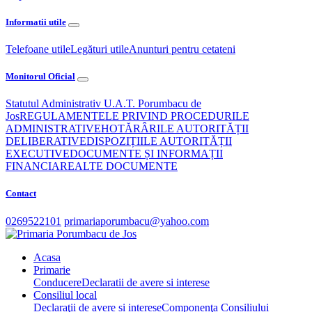
Informatii utile
Telefoane utile
Legături utile
Anunturi pentru cetateni
Monitorul Oficial
Statutul Administrativ U.A.T. Porumbacu de
Jos
REGULAMENTELE PRIVIND PROCEDURILE
ADMINISTRATIVE
HOTĂRÂRILE AUTORITĂȚII
DELIBERATIVE
DISPOZIȚIILE AUTORITĂȚII
EXECUTIVE
DOCUMENTE ȘI INFORMAȚII
FINANCIARE
ALTE DOCUMENTE
Contact
0269522101
primariaporumbacu@yahoo.com
Acasa
Primarie
Conducere
Declaratii de avere si interese
Consiliul local
Declaraţii de avere si interese
Componenţa Consiliului