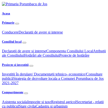
Acasa
Primarie
Conducere
Declaratii de avere si interese
Consiliul local
Declaraţii de avere si interese
Componenţa Consiliului Local
Atribuţii
ale Consiliului
Hotărâri ale Consiliului
Proiecte de hotărâre
Proiecte si investitii
Investiţii în derulare/ Documentații tehnico- economice/Consultare
publică
Strategia de dezvoltare locala a Comunei Porumbacu de Jos
2021-2027
Compartimente
Asistenta sociala
Impozite si taxe
Registrul agricol
Secretariat - relatii
cu publicul
Stare civila
Cadastru si urbanism