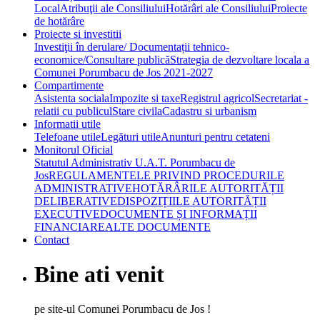
Local
Atribuţii ale Consiliului
Hotărâri ale Consiliului
Proiecte
de hotărâre
Proiecte si investitii
Investiţii în derulare/ Documentații tehnico-
economice/Consultare publică
Strategia de dezvoltare locala a
Comunei Porumbacu de Jos 2021-2027
Compartimente
Asistenta sociala
Impozite si taxe
Registrul agricol
Secretariat -
relatii cu publicul
Stare civila
Cadastru si urbanism
Informatii utile
Telefoane utile
Legături utile
Anunturi pentru cetateni
Monitorul Oficial
Statutul Administrativ U.A.T. Porumbacu de
Jos
REGULAMENTELE PRIVIND PROCEDURILE
ADMINISTRATIVE
HOTĂRÂRILE AUTORITĂȚII
DELIBERATIVE
DISPOZIȚIILE AUTORITĂȚII
EXECUTIVE
DOCUMENTE ȘI INFORMAȚII
FINANCIARE
ALTE DOCUMENTE
Contact
Bine ati venit
pe site-ul Comunei Porumbacu de Jos !